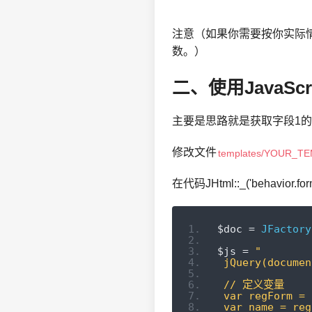
注意（如果你需要按你实际
数。）
二、使用JavaScr
主要是思路就是获取字段1
修改文件
templates/YOUR_TEMP
在代码JHtml::_('behavior.
$doc 
=
JFactory
$js 
=
"
 jQuery(documen
 // 定义变量
 var regForm = 
 var name = reg