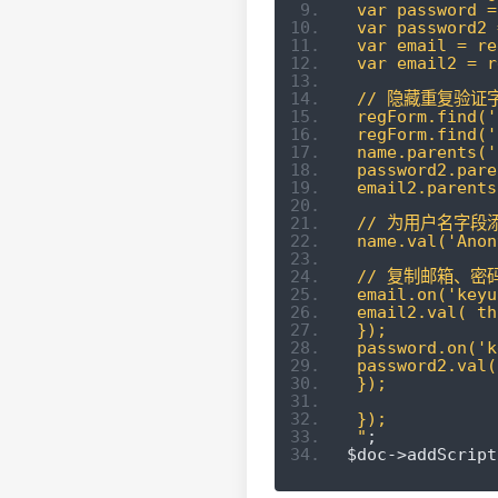
 var password =
 var password2 
 var email = re
 var email2 = r
 // 隐藏重复验证
 regForm.find('
 regForm.find('
 name.parents('
 password2.pare
 email2.parents
 // 为用户名字段
 name.val('Anon
 // 复制邮箱、
 email.on('keyu
 email2.val( th
 });
 password.on('k
 password2.val(
 });
 }); 
 "
;
$doc
->
addScript