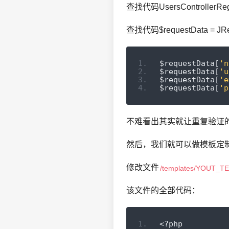
查找代码UsersControllerRegi
查找代码$requestData = JRequ
$requestData
[
'n
$requestData
[
'u
$requestData
[
'e
$requestData
[
'p
不难看出其实就让重复验证
然后，我们就可以做模板定
修改文件
/templates/YOUT_TEM
该文件的全部代码：
<?
php