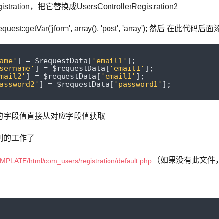
stration，把它替换成UsersControllerRegistration2
est::getVar('jform', array(), 'post', 'array'); 然后 在此代码后
ame'
]
=
 $requestData
[
'email1'
];
sername'
]
=
 $requestData
[
'email1'
];
mail2'
]
=
 $requestData
[
'email1'
];
assword2'
]
=
 $requestData
[
'password1'
];
的字段值直接从对应字段值获取
制的工作了
（如果没有此文件
PLATE/html/com_users/registration/default.php