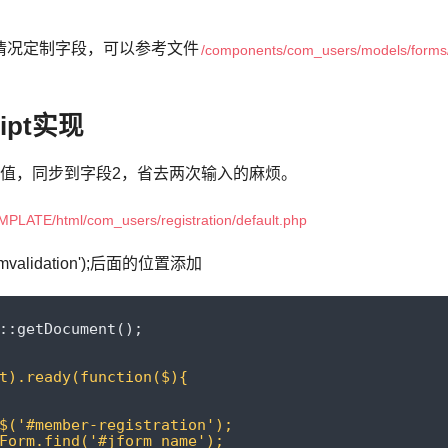
情况定制字段，可以参考文件
/components/com_users/models/forms/r
ipt实现
的值，同步到字段2，省去两次输入的麻烦。
LATE/html/com_users/registration/default.php
formvalidation');后面的位置添加
::
getDocument
();
t).ready(function($){
$('#member-registration');
Form.find('#jform_name');