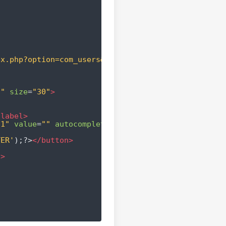
ex.php?option=com_users&task=registration2.registe
""
size
=
"30"
>
/label>
d1"
value
=
""
autocomplete
=
"off"
size
=
"30"
>
TER'
);?>
</button>
/>