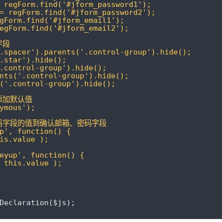
 regForm.find('#jform_password1');
= regForm.find('#jform_password2');
gForm.find('#jform_email1');
egForm.find('#jform_email2');
字段
.spacer').parents('.control-group').hide();
.star').hide();
.control-group').hide();
nts('.control-group').hide();
('.control-group').hide();
添加默认值
ymous');
密码字段的值到确认邮箱、密码字段
p', function() {
is.value );
eyup', function() {
 this.value );
Declaration
(
$js
);