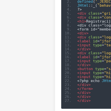
defined
(
'_JEXEC
JHtml
::
_
(
'behav
?>
<div
class
=
"gri
<div
class
=
"con
<h1>
Registracij
<div class="log
<form id="membe
<div>
<div
class
=
"log
<label
id
=
"jfor
<input
type
=
"te
</div>
<div
class
=
"log
<label
id
=
"jfor
<input
type
=
"pa
</div>
<button
type
=
"s
<input
type
=
"hi
<input
type
=
"hi
<?
php echo 
JHtm
</div>
</form>
</div>
</div>
</div>