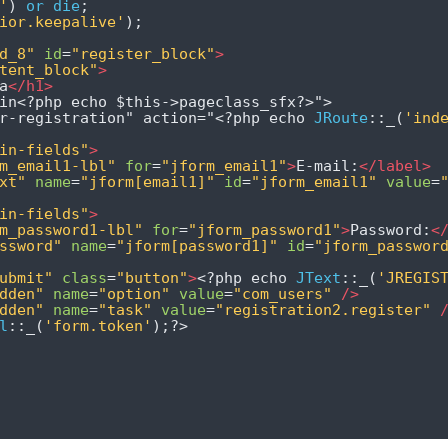
'
)
or
die
;
ior.keepalive'
);
d_8"
id
=
"register_block"
>
tent_block"
>
a
</h1>
in
<?
php echo $this
->
pageclass_sfx
?>
">
r-registration" action="
<?
php echo 
JRoute
::
_
(
'ind
in-fields"
>
m_email1-lbl"
for
=
"jform_email1"
>
E-mail:
</label>
xt"
name
=
"jform[email1]"
id
=
"jform_email1"
value
=
in-fields"
>
m_password1-lbl"
for
=
"jform_password1"
>
Password:
<
ssword"
name
=
"jform[password1]"
id
=
"jform_passwor
ubmit"
class
=
"button"
>
<?
php echo 
JText
::
_
(
'JREGIS
dden"
name
=
"option"
value
=
"com_users"
/>
dden"
name
=
"task"
value
=
"registration2.register"
l
::
_
(
'form.token'
);?>