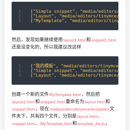
[
"Simple snippet"
,
"media/editors/tiny
[
"Layout"
,
"media/editors/tinymce/temp
[
"MyTemplate"
,
"media/editors/tinymce/
然后，发现如果继续使用
和
layout1.html
snippet1.html
还是没变化的，所以我建议改这样
[
"我的模板"
,
"media/editors/tinymce/tem
[
"Simple snippet"
,
"media/editors/tiny
[
"Layout"
,
"media/editors/tinymce/temp
创建一个新的文件
，然后把
MyTemplate.html
和
重命名为
和
layout1.html
snippet1.html
layout.html
，现在
文
snippet.html
media/editors/tinymce/templates
件夹下，共有四个文件，分别是
、
layout.html
、
和
。
snippet.html
MyTemplate.html
template_list.js