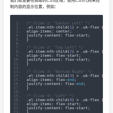
我们就需要在高级的CSS区域，使用CSS代码来控
制内容的显示位置，例如：
/* Slide 1: "Center Left" */
.
el
-
item
:
nth
-
child
(
1
)
>
.
uk
-
flex 
{
align
-
items
:
 center
;
justify
-
content
:
 flex
-
start
;
}
/* Slide 2: "Top Left" */
.
el
-
item
:
nth
-
child
(
2
)
>
.
uk
-
flex 
{
align
-
items
:
 flex
-
start
;
justify
-
content
:
 flex
-
start
;
}
/* Slide 3: "Bottom Right" */
.
el
-
item
:
nth
-
child
(
3
)
>
.
uk
-
flex 
{
align
-
items
:
 flex
-
end
;
justify
-
content
:
 flex
-
end
;
}
/* Slide 4: "Left" */
.
el
-
item
:
nth
-
child
(
4
)
>
.
uk
-
flex 
{
align
-
items
:
 flex
-
start
;
justify
-
content
:
 flex
-
start
;
}