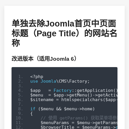
单独去除Joomla首页中页面
标题（Page Title）的网站名
称
改进版本（适用Joomla 6）
<?
php
use
Joomla
\CMS\Factory
;
$app   
=
Factory
::
getApplication
();
$menu  
=
 $app
->
getMenu
()->
getActive
();
$sitename 
=
 htmlspecialchars
(
$app
->
get
if
(
$menu 
&&
 $menu
->
home
)
{
// 使用 getParams() 获取菜单项参数
    $menuParams 
=
 $menu
->
getParams
();
    $browserTitle 
=
 $menuParams
->
get
(
'