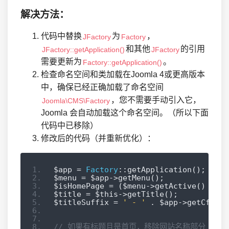
解决方法：
代码中替换
为
，
JFactory
Factory
和其他
的引用
JFactory::getApplication()
JFactory
需要更新为
。
Factory::getApplication()
检查命名空间和类加载在Joomla 4或更高版本
中，确保已经正确加载了命名空间
，您不需要手动引入它，
Joomla\CMS\Factory
Joomla 会自动加载这个命名空间。（所以下面
代码中已移除）
修改后的代码（并重新优化）：
$app 
=
Factory
::
getApplication
();
$menu 
=
 $app
->
getMenu
();
$isHomePage 
=
(
$menu
->
getActive
()
==
 $
$title 
=
 $this
->
getTitle
();
$titleSuffix 
=
' - '
.
 $app
->
getCfg
(
's
// 如果有标题且是首页，移除网站名称部分