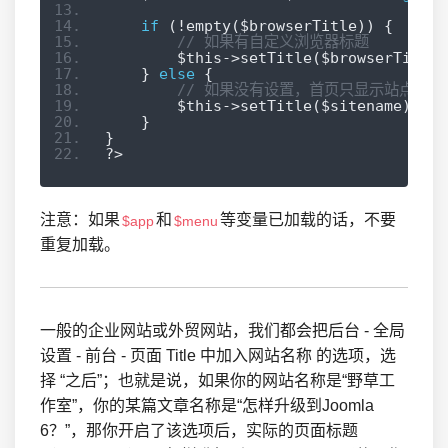
if
(!
empty
(
$browserTitle
))
{
// 如果有自定义浏览器标题
        $this
->
setTitle
(
$browserTitle
)
}
else
{
// 如果没有设置，首页只显示站点名称
        $this
->
setTitle
(
$sitename
);
}
}
?>
注意：如果
和
等变量已加载的话，不要
$app
$menu
重复加载。
一般的企业网站或外贸网站，我们都会把后台 - 全局
设置 - 前台 - 页面 Title 中加入网站名称 的选项，选
择 “之后”；也就是说，如果你的网站名称是“野草工
作室”，你的某篇文章名称是“怎样升级到Joomla
6？”，那你开启了该选项后，实际的页面标题