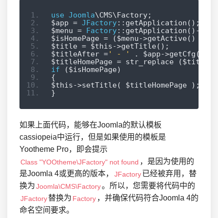
use
Joomla
\CMS\Factory
;
$app 
=
JFactory
::
getApplication
();
$menu 
=
Factory
::
getApplication
()->
get
$isHomePage 
=
(
$menu
->
getActive
()
==
 $
$title 
=
 $this
->
getTitle
();
$titleAfter 
=
' - '
.
 $app
->
getCfg
(
'si
$titleHomePage 
=
 str_replace 
(
$titleAf
if
(
$isHomePage
)
{
$this
->
setTitle
(
 $titleHomePage 
);
}
如果上面代码，能够在Joomla的默认模板
cassiopeia中运行，但是如果使用的模板是
Yootheme Pro，即会提示
，是因为使用的
Class "YOOtheme\JFactory" not found
是Joomla 4或更高的版本，
已经被弃用，替
JFactory
换为
。所以，您需要将代码中的
Joomla\CMS\Factory
替换为
，并确保代码符合Joomla 4的
JFactory
Factory
命名空间要求。