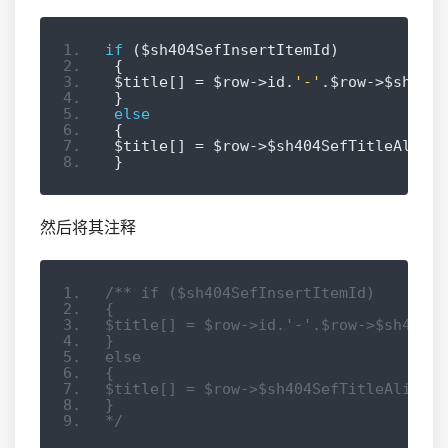
if
(
$sh404SefInsertItemId
)
{
 $title
[]
=
 $row
->
id
.
'-'
.
$row
->
$sh404S
}
else
{
 $title
[]
=
 $row
->
$sh404SefTitleAlias
;
}
然后将其注释
/** if ($sh404SefInsertItemId)
{
$title[] = $row->id.'-'.$row->$sh404Se
}
else
{
$title[] = $row->$sh404SefTitleAlias;
}
*/